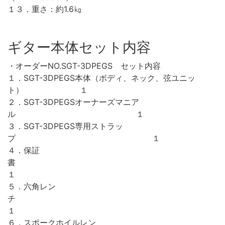
１３．重さ：約1.6㎏
ギター本体セット内容
・オーダーNO.SGT-3DPEGS セット内容
１．SGT-3DPEGS本体（ボディ、ネック、弦ユニッ
ト） １
２．SGT-3DPEGSオーナーズマニア
ル １
３．SGT-3DPEGS専用ストラッ
プ １
４．保証
１
５．六角レン
チ
１
６．スポークホイルレン